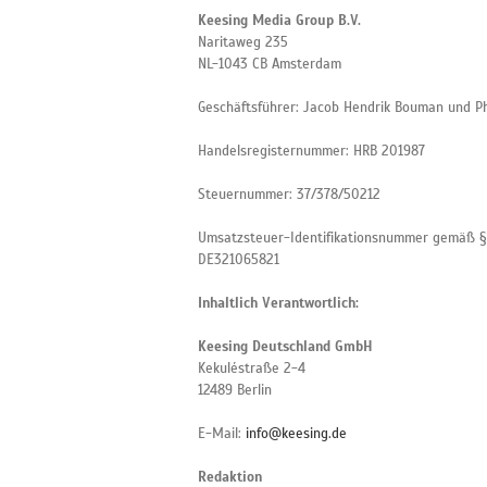
Keesing Media Group B.V.
Naritaweg 235
NL-1043 CB Amsterdam
Geschäftsführer: Jacob Hendrik Bouman und Phi
Handelsregisternummer: HRB 201987
Steuernummer: 37/378/50212
Umsatzsteuer-Identifikationsnummer gemäß §
DE321065821
Inhaltlich Verantwortlich:
Keesing Deutschland GmbH
Kekuléstraße 2-4
12489 Berlin
E-Mail:
info@keesing.de
Redaktion