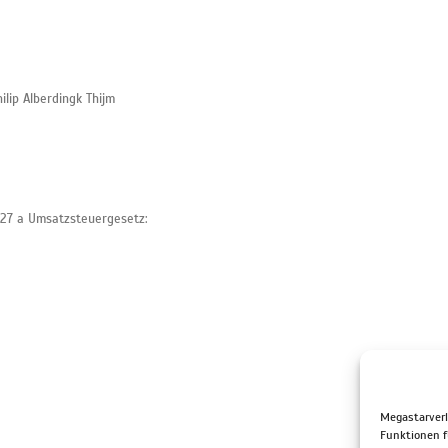
lip Alberdingk Thijm
27 a Umsatzsteuergesetz:
Megastarverl
Funktionen f