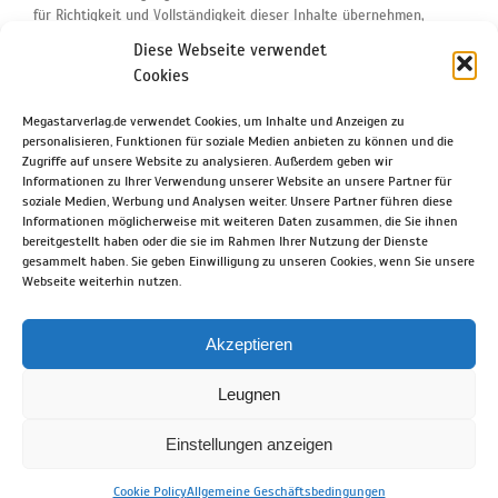
für Richtigkeit und Vollständigkeit dieser Inhalte übernehmen,
wobei der Inhalt rechtsgeschäftlicher Vereinbarungen unberührt
Diese Webseite verwendet
bleibt.
Cookies
Wir haben die mit unserer Website verknüpften Seiten vor der
Megastarverlag.de verwendet Cookies, um Inhalte und Anzeigen zu
Setzung eines Hyperlinks geprüft und keine rechtswidrigen Inhalte
personalisieren, Funktionen für soziale Medien anbieten zu können und die
auf den verknüpften Seiten festgestellt. Wir haben jedoch keinerlei
Zugriffe auf unsere Website zu analysieren. Außerdem geben wir
Einfluss auf die zukünftigen Inhalte der verlinkten Seiten und
Informationen zu Ihrer Verwendung unserer Website an unsere Partner für
übernehmen insoweit auch keinerlei Verantwortung oder Haftung
soziale Medien, Werbung und Analysen weiter. Unsere Partner führen diese
für die Inhalte von verlinkten Seiten.
Informationen möglicherweise mit weiteren Daten zusammen, die Sie ihnen
bereitgestellt haben oder die sie im Rahmen Ihrer Nutzung der Dienste
gesammelt haben. Sie geben Einwilligung zu unseren Cookies, wenn Sie unsere
Webseite weiterhin nutzen.
Akzeptieren
Copyright 2026 Keesing | All Rights Reserved |
Powered by Keesing Media
Leugnen
Group
Allgemeine Geschäftsbedingungen
|
Datenschutzerklärung
|
Impressum
|
Haftungsausschluss
|
Cookie Erklärung
Einstellungen anzeigen
Facebook
Cookie Policy
Allgemeine Geschäftsbedingungen